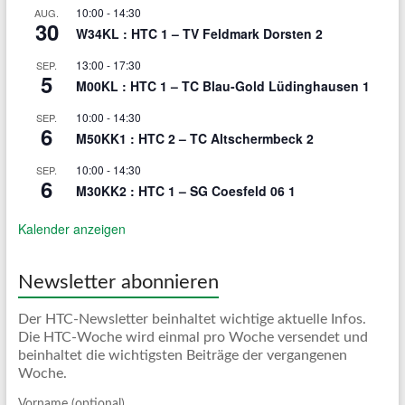
10:00
-
14:30
AUG.
30
W34KL : HTC 1 – TV Feldmark Dorsten 2
13:00
-
17:30
SEP.
5
M00KL : HTC 1 – TC Blau-Gold Lüdinghausen 1
10:00
-
14:30
SEP.
6
M50KK1 : HTC 2 – TC Altschermbeck 2
10:00
-
14:30
SEP.
6
M30KK2 : HTC 1 – SG Coesfeld 06 1
Kalender anzeigen
Newsletter abonnieren
Der HTC-Newsletter beinhaltet wichtige aktuelle Infos.
Die HTC-Woche wird einmal pro Woche versendet und
beinhaltet die wichtigsten Beiträge der vergangenen
Woche.
Vorname (optional)