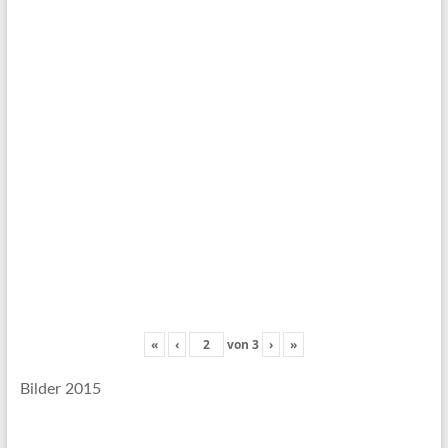
«
‹
von
3
›
»
Bilder 2015