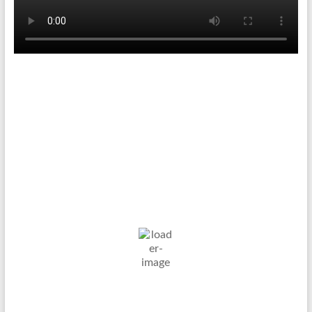
Tenniswetter
Haltern in Westfalen,
DE
10. Aug. 2026
18
°C
Ein Paar Wolken
Wind Gust:
33 Km/h