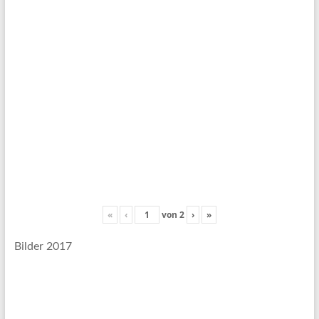
«
‹
von
2
›
»
Bilder 2017