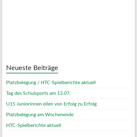
Clouds:
15%
Visibility:
10 km
Sunrise:
05:07
Sunset:
20:05
72 %
1012 mb
11 Km/h
Weather from OpenWeatherMap
Neueste Beiträge
Platzbelegung / HTC-Spielberichte aktuell
Tag des Schulsports am 13.07.
U15 Juniorinnen eilen von Erfolg zu Erfolg
Platzbelegung am Wochenende
HTC-Spielberichte aktuell