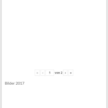
«
‹
von
2
›
»
Bilder 2017