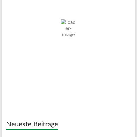
6. Aug. 2026
17
°C
Mäßig Bewölkt
Wind Gust:
34 Km/h
Clouds:
28%
Visibility:
10 km
Sunrise:
05:01
Sunset:
20:12
66 %
1018 mb
14 Km/h
Weather from OpenWeatherMap
Neueste Beiträge