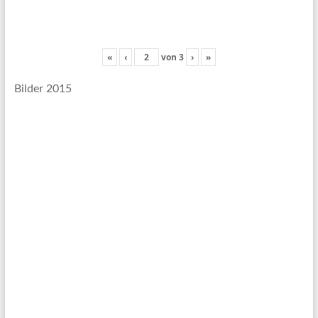
«
‹
von
3
›
»
Bilder 2015