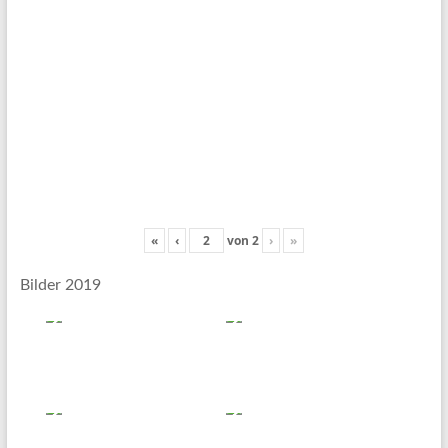
«
‹
von
2
›
»
Bilder 2019