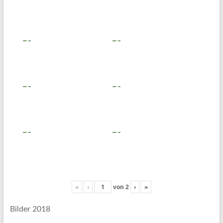
«
‹
von
2
›
»
Bilder 2018