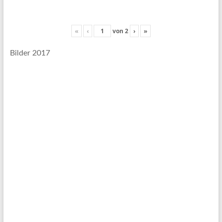
«
‹
von
2
›
»
Bilder 2017