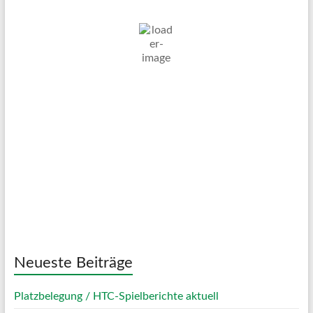
30
°C
Überwiegend Bewölkt
Wind Gust:
11 Km/h
Clouds:
72%
Visibility:
10 km
Sunrise:
05:06
Sunset:
20:07
39 %
1013 mb
8 Km/h
Weather from OpenWeatherMap
Neueste Beiträge
Platzbelegung / HTC-Spielberichte aktuell