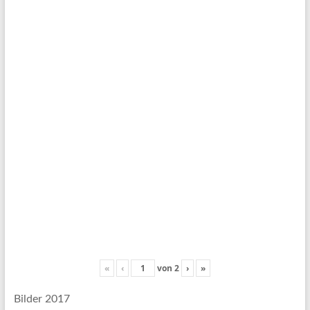
«
‹
von
2
›
»
Bilder 2017