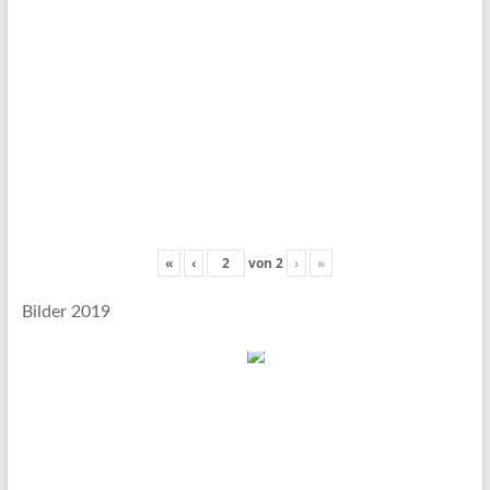
«
‹
von
2
›
»
Bilder 2019