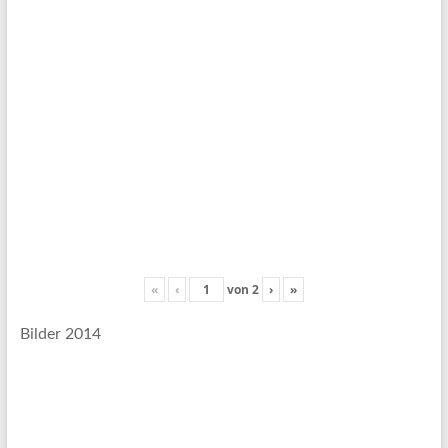
«
‹
von
2
›
»
Bilder 2014