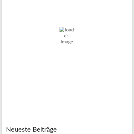
DE
7. Aug. 2026
12
°C
Klarer Himmel
Wind Gust:
5 Km/h
Clouds:
4%
Visibility:
10 km
Sunrise:
05:03
Sunset:
20:11
84 %
1023 mb
5 Km/h
Weather from OpenWeatherMap
Neueste Beiträge