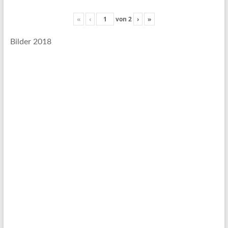
«
‹
von
2
›
»
Bilder 2018