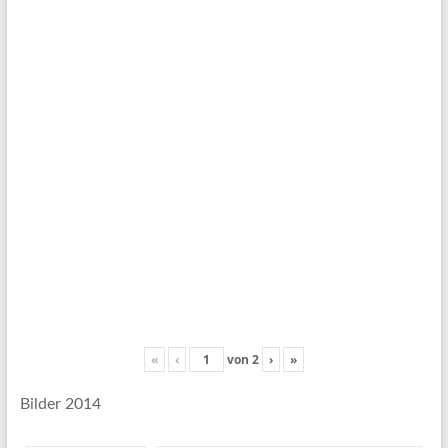
«
‹
von
2
›
»
Bilder 2014