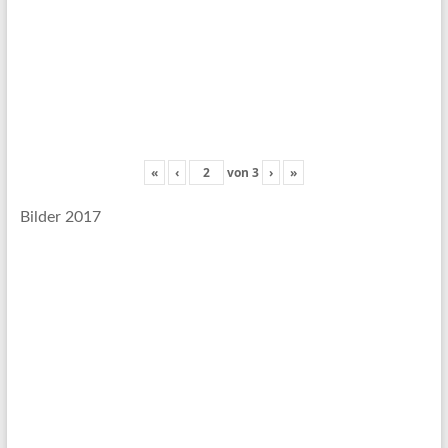
«
‹
von
3
›
»
Bilder 2017