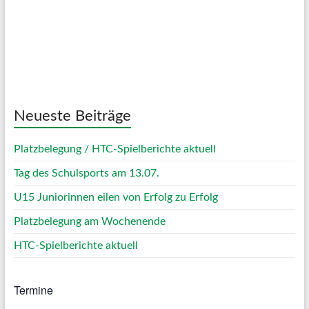
Sunrise:
05:03
Sunset:
20:11
73 %
1023 mb
4 Km/h
Weather from OpenWeatherMap
Neueste Beiträge
Platzbelegung / HTC-Spielberichte aktuell
Tag des Schulsports am 13.07.
U15 Juniorinnen eilen von Erfolg zu Erfolg
Platzbelegung am Wochenende
HTC-Spielberichte aktuell
Termine