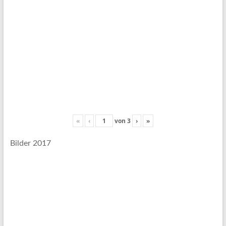
«
‹
von
3
›
»
Bilder 2017