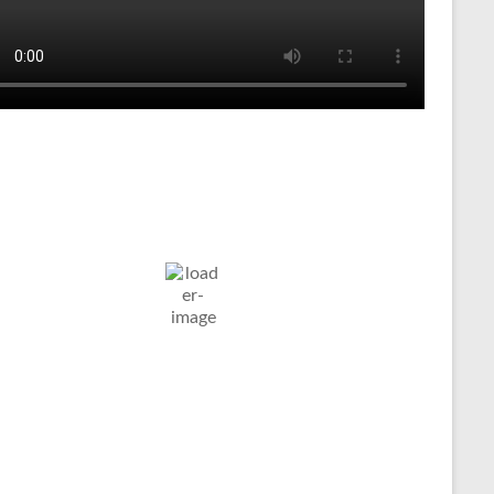
Tenniswetter
ltern in
Humidity:
Pressure:
8. Aug. 2026
stfalen, DE
60 %
1023 mb
Wind:
7
Wind
21
°C
Km/h
Gust:
9 Km/h
Clouds:
Visibility:
9%
10 km
larer Himmel
Sunrise:
Sunset:
05:04
20:09
Weather from OpenWeatherMap