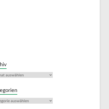
hiv
iv
egorien
gorien