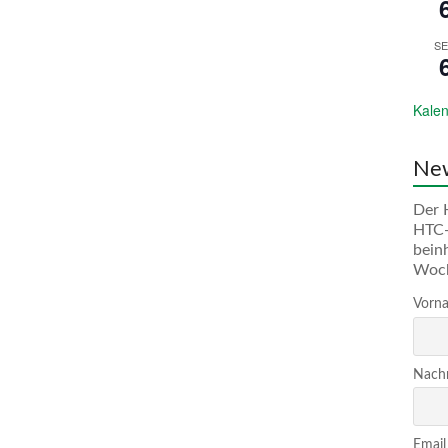
SE
Kalen
New
Der 
HTC-
bein
Woc
Vorna
Nachn
Email