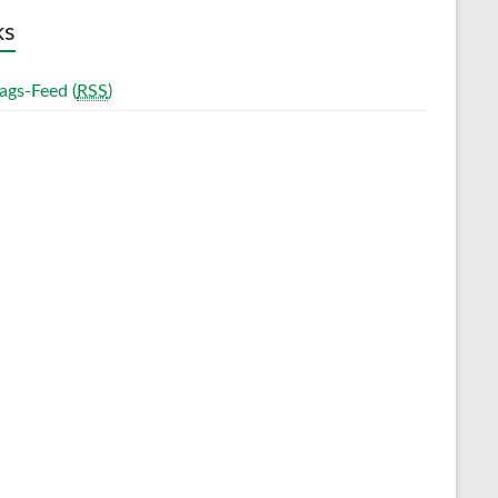
ks
ags-Feed (
RSS
)