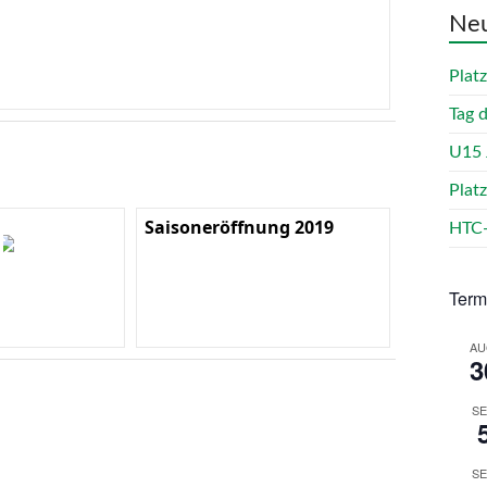
Neu
Plat
Tag 
U15 
Plat
Saisoneröffnung 2019
HTC-
Term
AU
3
SE
SE