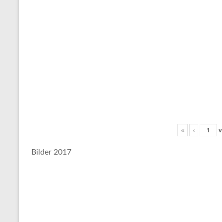
«
‹
v
Bilder 2017