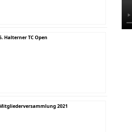
6. Halterner TC Open
Ha
We
K
Mitgliederversammlung 2021