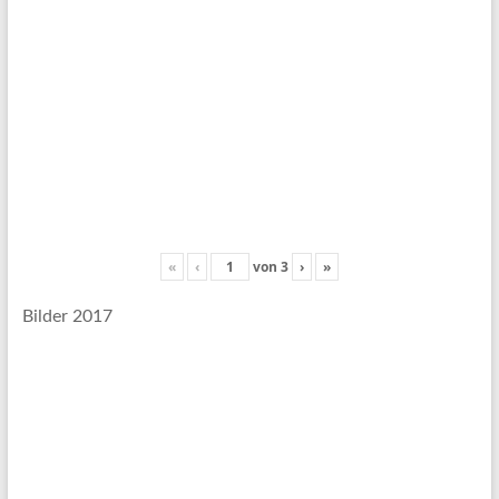
«
‹
von
3
›
»
Bilder 2017