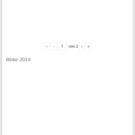
«
‹
von
2
›
»
Bilder 2014