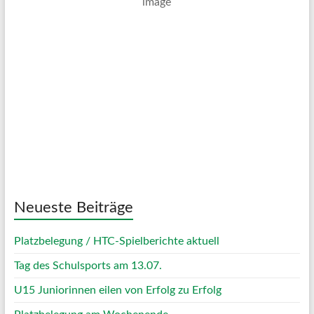
Mäßig Bewölkt
Wind Gust:
32 Km/h
Clouds:
33%
Visibility:
10 km
Sunrise:
05:01
Sunset:
20:12
69 %
1018 mb
14 Km/h
Weather from OpenWeatherMap
Neueste Beiträge
Platzbelegung / HTC-Spielberichte aktuell
Tag des Schulsports am 13.07.
U15 Juniorinnen eilen von Erfolg zu Erfolg