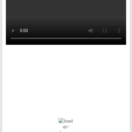
Tenniswetter
Haltern in Westfalen,
DE
6. Aug. 2026
17
°C