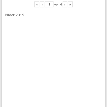
«
‹
von
4
›
»
Bilder 2015