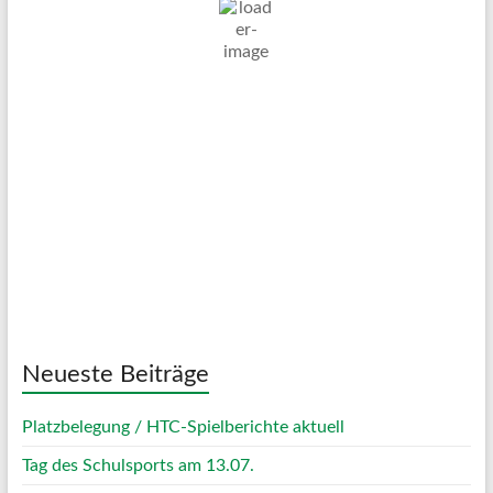
22
Ein Paar Wolken
Wind Gust:
29 Km/h
Clouds:
19%
Visibility:
10 km
Sunrise:
05:07
Sunset:
20:05
60 %
1013 mb
18 Km/h
Weather from OpenWeatherMap
Neueste Beiträge
Platzbelegung / HTC-Spielberichte aktuell
Tag des Schulsports am 13.07.