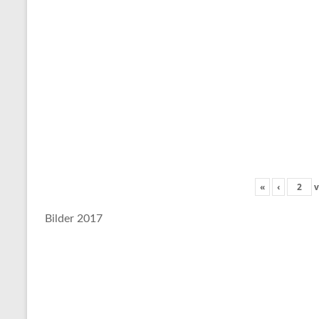
«
‹
v
Bilder 2017