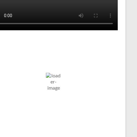
Tenniswetter
ltern in
Humidity:
Pressure:
6. Aug. 2026
stfalen, DE
44 %
1020 mb
Wind:
21
Wind
23
°C
Km/h
Gust:
27 Km/h
Clouds:
Visibility:
47%
10 km
äßig Bewölkt
Sunrise:
Sunset:
05:01
20:12
Weather from OpenWeatherMap