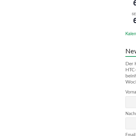
SE
Kalen
New
Der 
HTC-
bein
Woc
Vorna
Nachn
Email