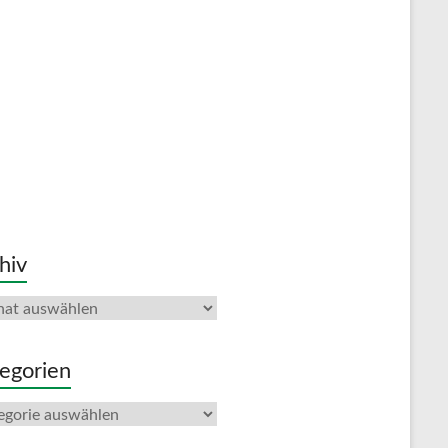
hiv
iv
egorien
gorien