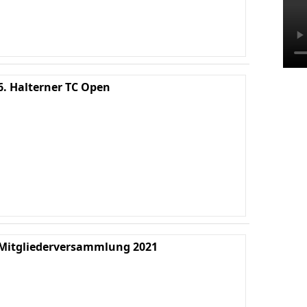
6. Halterner TC Open
Ha
We
M
Mitgliederversammlung 2021