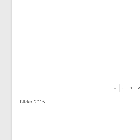
«
‹
v
Bilder 2015