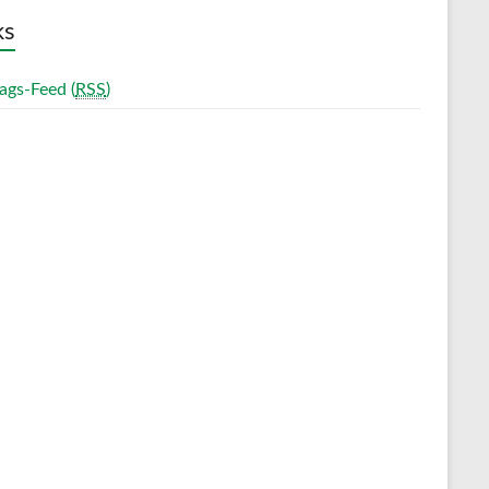
ks
ags-Feed (
RSS
)