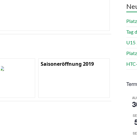
Neu
Plat
Tag 
U15 
Plat
Saisoneröffnung 2019
HTC-
Term
AU
3
SE
SE