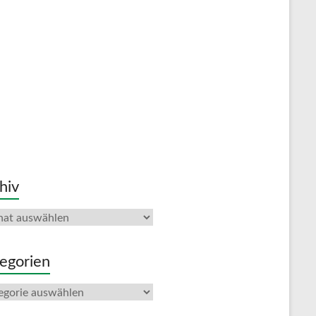
hiv
iv
egorien
gorien