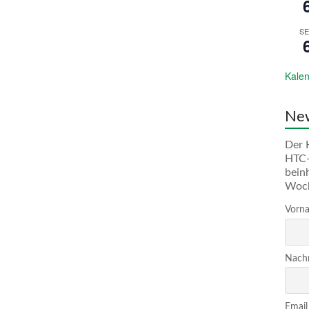
SE
Kalen
New
Der 
HTC-
bein
Woc
Vorna
Nachn
Email