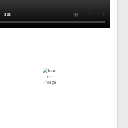
Tenniswetter
ltern in
Humidity:
Pressure:
6. Aug. 2026
stfalen, DE
67 %
1023 mb
Wind:
7
Wind
15
°C
Km/h
Gust:
20 Km/h
Clouds:
Visibility:
18%
10 km
in Paar Wolken
Sunrise:
Sunset:
05:03
20:11
Weather from OpenWeatherMap