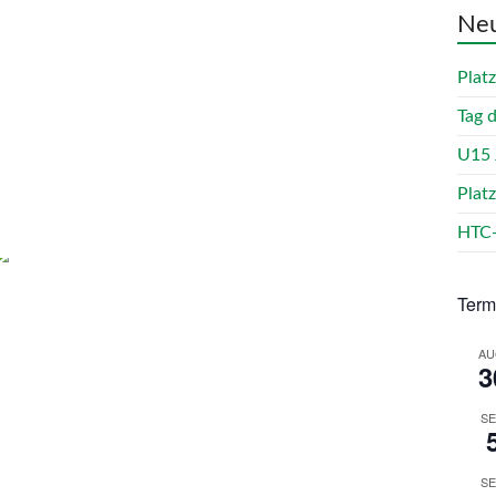
Neu
Plat
Tag 
U15 
Plat
HTC-
Term
AU
3
SE
SE