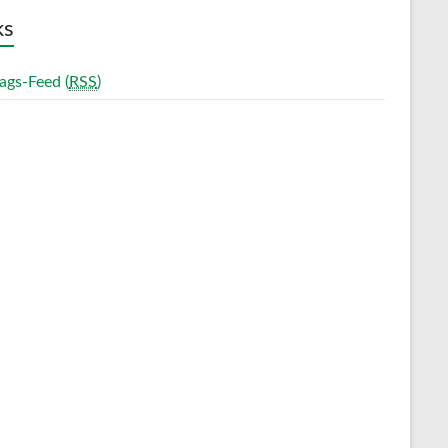
ks
ags-Feed (
RSS
)