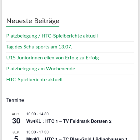
Weather from OpenWeatherMap
Neueste Beiträge
Platzbelegung / HTC-Spielberichte aktuell
Tag des Schulsports am 13.07.
U15 Juniorinnen eilen von Erfolg zu Erfolg
Platzbelegung am Wochenende
HTC-Spielberichte aktuell
Termine
10:00
-
14:30
AUG.
30
W34KL : HTC 1 – TV Feldmark Dorsten 2
13:00
-
17:30
SEP.
5
M00KL : HTC 1 – TC Blau-Gold Lüdinghausen 1