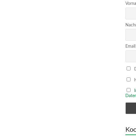
Vorna
Nachn
Email
D
H
Daten
Koo