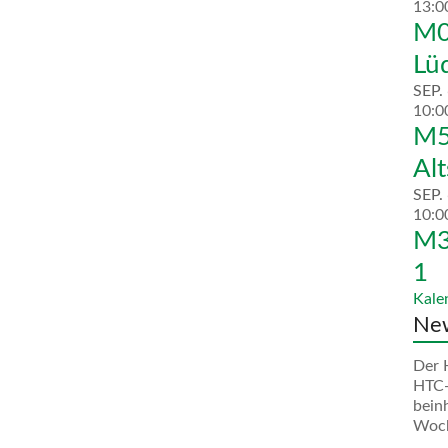
13:0
M0
Lü
SEP.
10:0
M5
Al
SEP.
10:0
M3
1
Kale
New
Der 
HTC-
bein
Woc