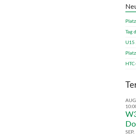
Neu
Plat
Tag 
U15 
Plat
HTC-
Te
AUG
10:0
W3
Do
SEP.