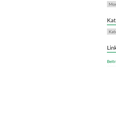
Arch
Kat
Kate
Lin
Beitr