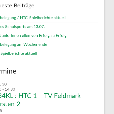
este Beiträge
zbelegung / HTC-Spielberichte aktuell
des Schulsports am 13.07.
Juniorinnen eilen von Erfolg zu Erfolg
zbelegung am Wochenende
Spielberichte aktuell
rmine
.
30
0
-
14:30
4KL : HTC 1 – TV Feldmark
rsten 2
5