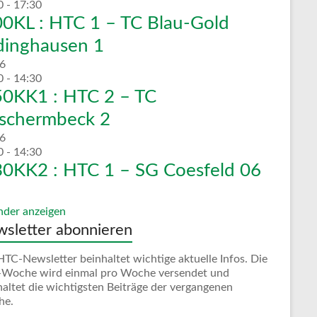
0
-
17:30
0KL : HTC 1 – TC Blau-Gold
dinghausen 1
6
0
-
14:30
0KK1 : HTC 2 – TC
tschermbeck 2
6
0
-
14:30
0KK2 : HTC 1 – SG Coesfeld 06
nder anzeigen
sletter abonnieren
HTC-Newsletter beinhaltet wichtige aktuelle Infos. Die
Woche wird einmal pro Woche versendet und
haltet die wichtigsten Beiträge der vergangenen
he.