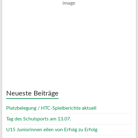
Ein Paar Wolken
Wind Gust:
20 Km/h
Clouds:
18%
Visibility:
10 km
Sunrise:
05:03
Sunset:
20:11
67 %
1023 mb
7 Km/h
Weather from OpenWeatherMap
Neueste Beiträge
Platzbelegung / HTC-Spielberichte aktuell
Tag des Schulsports am 13.07.
U15 Juniorinnen eilen von Erfolg zu Erfolg