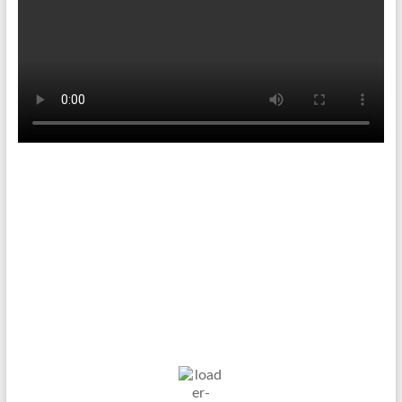
Tenniswetter
Haltern in Westfalen,
DE
6. Aug. 2026
15
°C