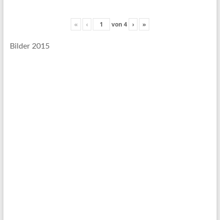
«
‹
von
4
›
»
Bilder 2015