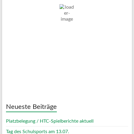
16
°C
Ein Paar Wolken
Wind Gust:
31 Km/h
Clouds:
22%
Visibility:
10 km
Sunrise:
05:03
Sunset:
20:11
65 %
1023 mb
8 Km/h
Weather from OpenWeatherMap
Neueste Beiträge
Platzbelegung / HTC-Spielberichte aktuell
Tag des Schulsports am 13.07.