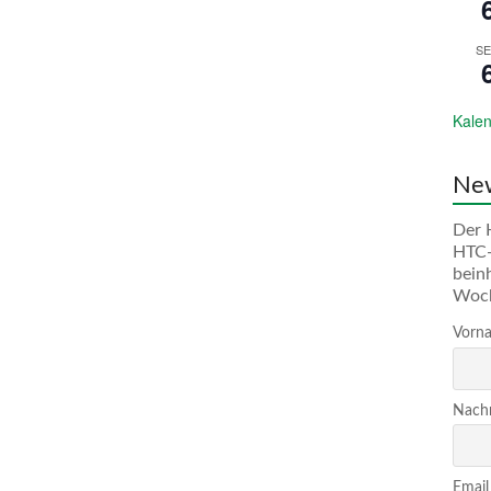
SE
Kalen
New
Der 
HTC-
bein
Woc
Vorna
Nachn
Email