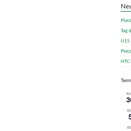
Neu
Plat
Tag 
U15 
Plat
HTC-
Term
AU
3
SE
SE