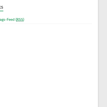
ks
ags-Feed (
RSS
)