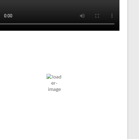
Tenniswetter
ltern in
Humidity:
Pressure:
8. Aug. 2026
stfalen, DE
65 %
1022 mb
Wind:
7
Wind
19
°C
Km/h
Gust:
10 Km/h
Clouds:
Visibility:
8%
10 km
larer Himmel
Sunrise:
Sunset:
05:04
20:09
Weather from OpenWeatherMap