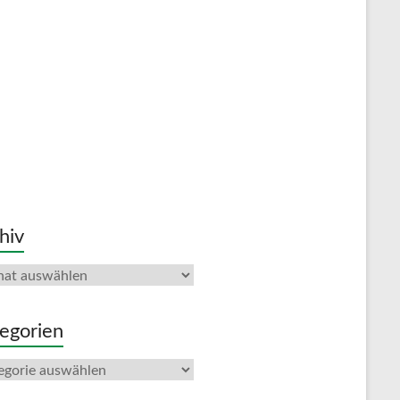
hiv
iv
egorien
gorien