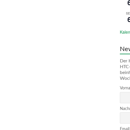
SE
Kalen
New
Der 
HTC-
bein
Woc
Vorna
Nachn
Email