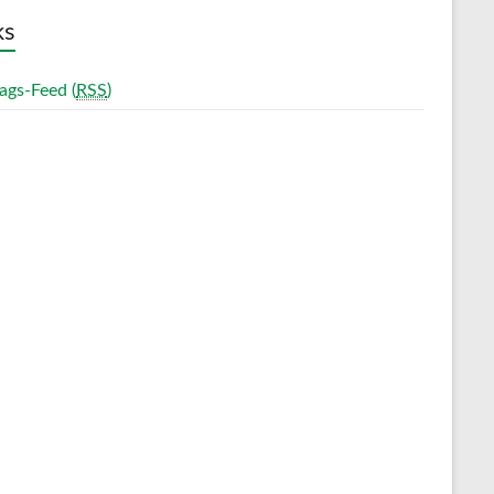
ks
ags-Feed (
RSS
)