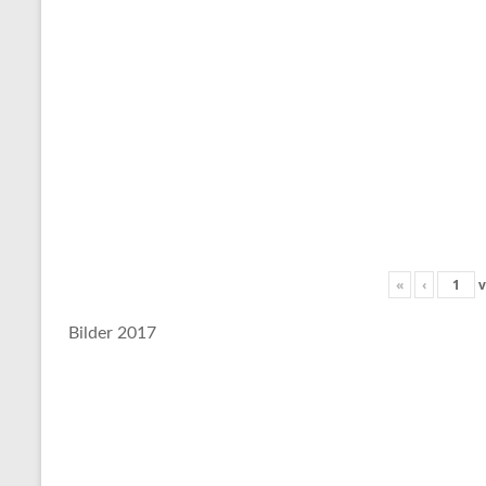
«
‹
v
Bilder 2017