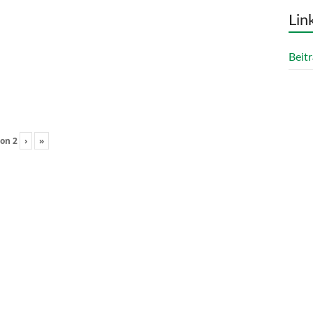
Lin
Beitr
on
2
›
»