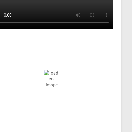
Tenniswetter
ltern in
Humidity:
Pressure:
7. Aug. 2026
stfalen, DE
71 %
1023 mb
Wind:
6
Wind
14
°C
Km/h
Gust:
9 Km/h
Clouds:
Visibility:
15%
10 km
in Paar Wolken
Sunrise:
Sunset:
05:03
20:11
Weather from OpenWeatherMap