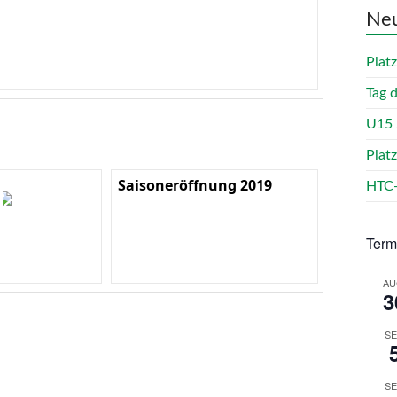
Neu
Plat
Tag 
U15 
Plat
Saisoneröffnung 2019
HTC-
Term
AU
3
SE
SE