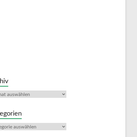
hiv
iv
egorien
gorien