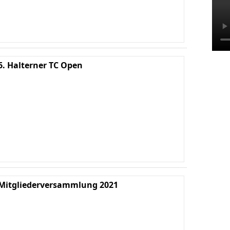
6. Halterner TC Open
Ha
We
E
Mitgliederversammlung 2021