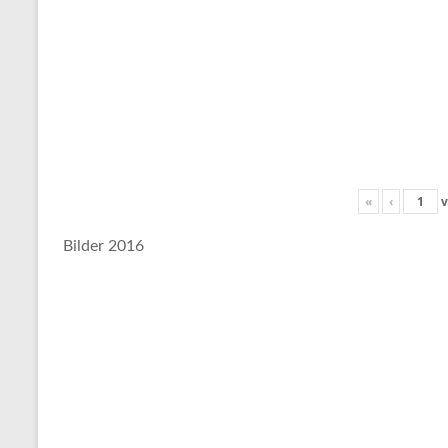
«
‹
v
Bilder 2016