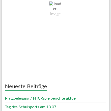
22
°C
Klarer Himmel
Wind Gust:
30 Km/h
Clouds:
5%
Visibility:
10 km
Sunrise:
05:01
Sunset:
20:12
59 %
1017 mb
11 Km/h
Weather from OpenWeatherMap
Neueste Beiträge
Platzbelegung / HTC-Spielberichte aktuell
Tag des Schulsports am 13.07.