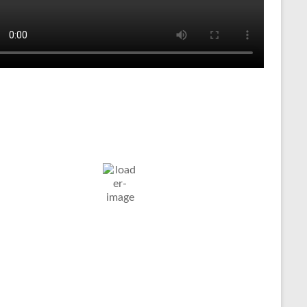
Tenniswetter
ltern in
Humidity:
Pressure:
8. Aug. 2026
stfalen, DE
36 %
1019 mb
Wind:
6
Wind
28
°C
Km/h
Gust:
6 Km/h
Clouds:
Visibility:
6%
10 km
larer Himmel
Sunrise:
Sunset:
05:04
20:09
Weather from OpenWeatherMap