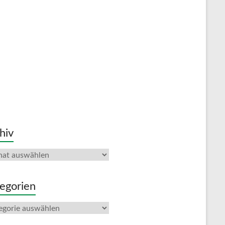
hiv
iv
egorien
gorien