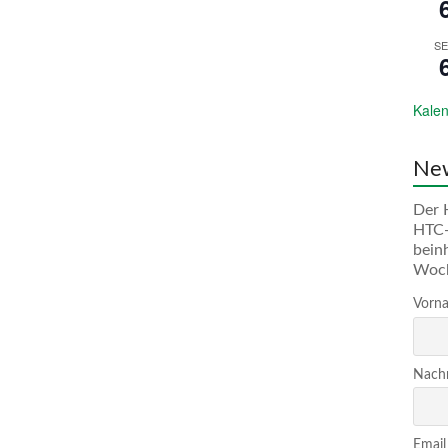
SE
Kalen
New
Der 
HTC-
bein
Woc
Vorna
Nachn
Email