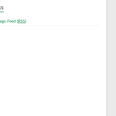
ks
ags-Feed (
RSS
)