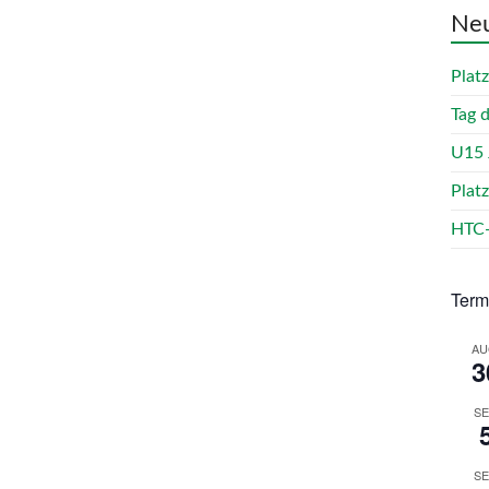
Neu
Plat
Tag 
U15 
Plat
HTC-
Term
AU
3
SE
SE