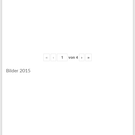
«
‹
von
4
›
»
Bilder 2015