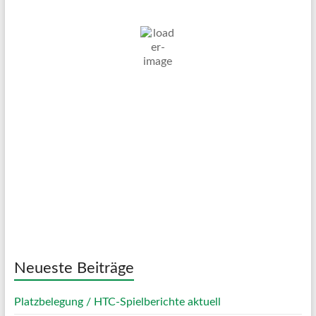
27
°C
Klarer Himmel
Wind Gust:
9 Km/h
Clouds:
5%
Visibility:
10 km
Sunrise:
05:04
Sunset:
20:09
39 %
1018 mb
7 Km/h
Weather from OpenWeatherMap
Neueste Beiträge
Platzbelegung / HTC-Spielberichte aktuell