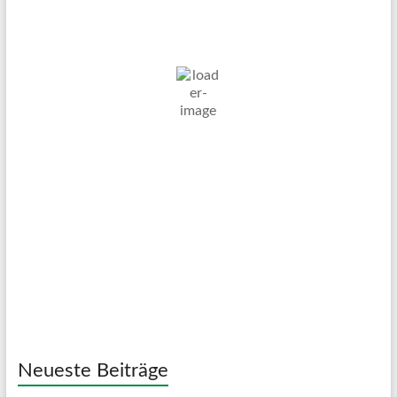
7. Aug. 2026
23
°C
Bedeckt
Wind Gust:
6 Km/h
Clouds:
100%
Visibility:
10 km
Sunrise:
05:03
Sunset:
20:11
48 %
1022 mb
6 Km/h
Weather from OpenWeatherMap
Neueste Beiträge