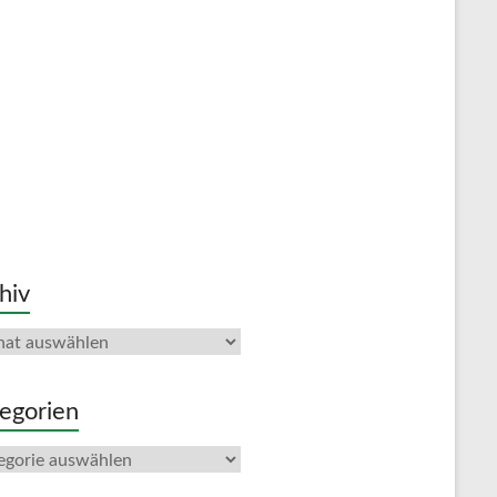
hiv
iv
egorien
gorien