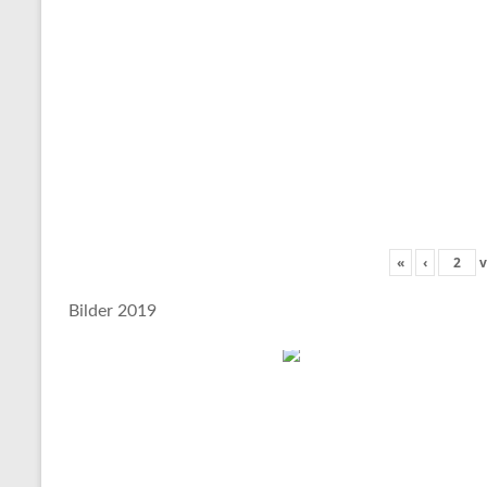
«
‹
v
Bilder 2019