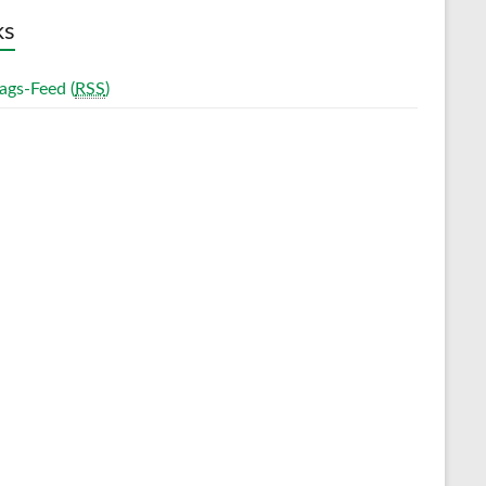
ks
ags-Feed (
RSS
)