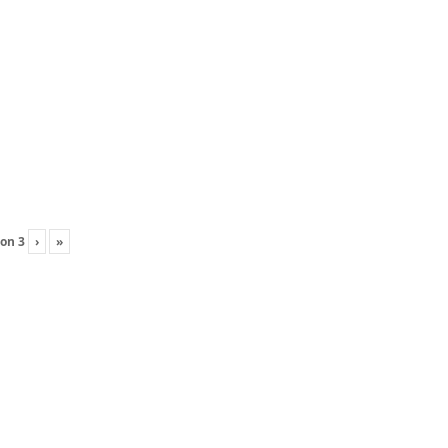
on
3
›
»