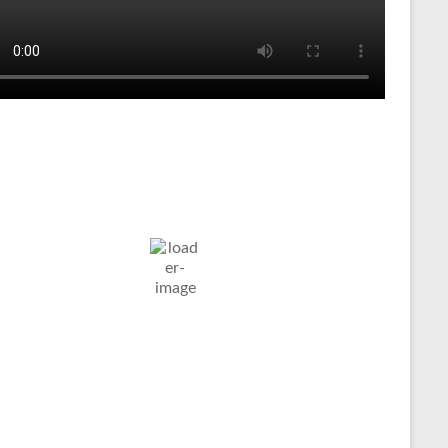
Tenniswetter
ltern in
Humidity:
Pressure:
8. Aug. 2026
stfalen, DE
65 %
1023 mb
Wind:
7
Wind
19
°C
Km/h
Gust:
10 Km/h
Clouds:
Visibility:
8%
10 km
larer Himmel
Sunrise:
Sunset:
05:04
20:09
Weather from OpenWeatherMap