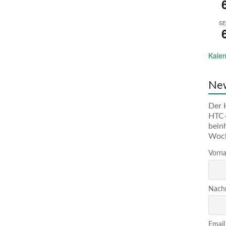
SE
Kalen
New
Der 
HTC-
bein
Woc
Vorna
Nachn
Email