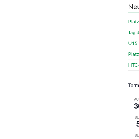
Neu
Plat
Tag 
U15 
Plat
HTC-
Term
AU
3
SE
SE