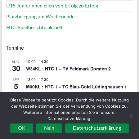
U15 Juniorinnen eilen von Erfolg zu Erfolg
Platzbelegung am Wochenende
HTC-Spielberichte aktuell
Termine
10:00
-
14:30
AUG.
30
W34KL : HTC 1 – TV Feldmark Dorsten 2
13:00
-
17:30
SEP.
5
M00KL : HTC 1 – TC Blau-Gold Lüdinghausen 1
10:00
-
14:30
SEP.
Diese Webseite benutzt Cookies. Durch die weitere Nutzung
6
M50KK1 : HTC 2 – TC Altschermbeck 2
der Webseite stimmen Sie der Verwendung von Cookies zu.
Weiterere Informationen erhalten Sie in unserer
10:00
-
14:30
SEP.
Datenschutzerklärung.
6
M30KK2 : HTC 1 – SG Coesfeld 06 1
OK
Nein
Datenschutzerklärung
Kalender anzeigen