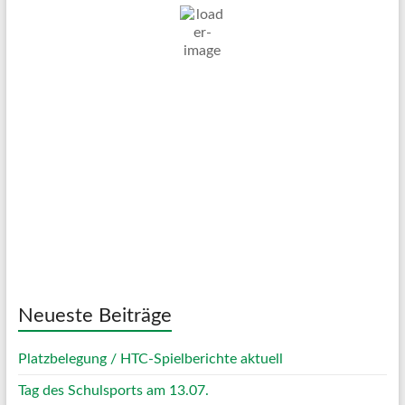
22
°C
Überwiegend Bewölkt
Wind Gust:
25 Km/h
Clouds:
68%
Visibility:
10 km
Sunrise:
05:01
Sunset:
20:12
64 %
1019 mb
16 Km/h
Weather from OpenWeatherMap
Neueste Beiträge
Platzbelegung / HTC-Spielberichte aktuell
Tag des Schulsports am 13.07.