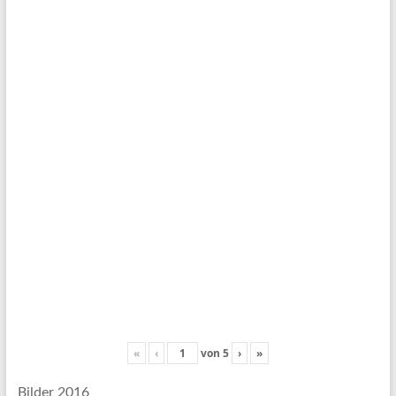
«
‹
von
5
›
»
Bilder 2016