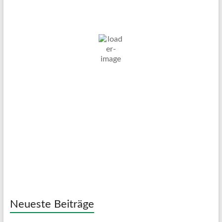
10. Aug. 2026
21
°C
Ein Paar Wolken
Wind Gust:
33 Km/h
Clouds:
13%
Visibility:
10 km
Sunrise:
05:07
Sunset:
20:05
59 %
1020 mb
15 Km/h
Weather from OpenWeatherMap
Neueste Beiträge