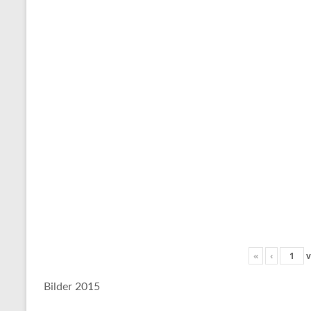
«
‹
v
Bilder 2015