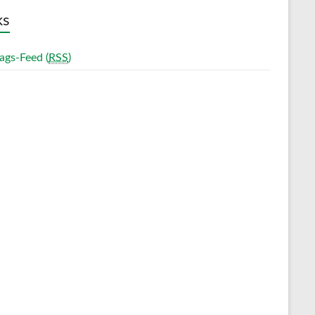
ks
ags-Feed (
RSS
)