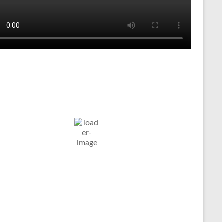
Tenniswetter
ltern in
Humidity:
Pressure:
7. Aug. 2026
stfalen, DE
84 %
1024 mb
Wind:
5
Wind
11
°C
Km/h
Gust:
5 Km/h
Clouds:
Visibility:
5%
10 km
larer Himmel
Sunrise:
Sunset:
05:03
20:11
Weather from OpenWeatherMap