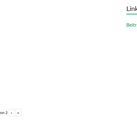
Lin
Beitr
on
2
›
»