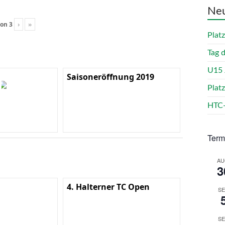
Neu
on
3
›
»
Plat
Tag 
U15 
Saisoneröffnung 2019
Plat
HTC-
Term
AU
3
4. Halterner TC Open
SE
SE