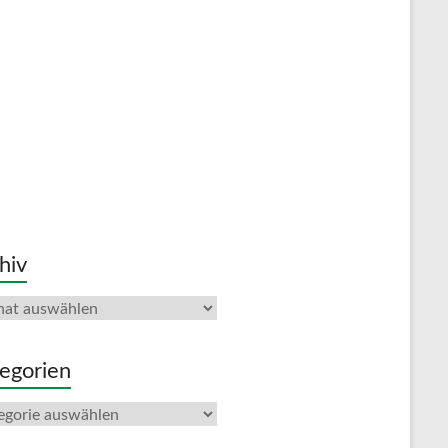
hiv
iv
egorien
gorien