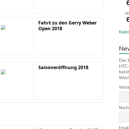
SE
Fahrt zu den Gerry Weber
Open 2018
Kalen
New
Der 
HTC-
Saisoneröffnung 2018
bein
Woc
Vorna
Nachn
Email