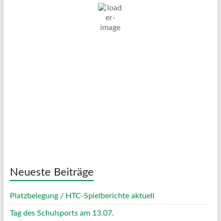
15
°C
Ein Paar Wolken
Wind Gust:
20 Km/h
Clouds:
18%
Visibility:
10 km
Sunrise:
05:03
Sunset:
20:11
68 %
1023 mb
7 Km/h
Weather from OpenWeatherMap
Neueste Beiträge
Platzbelegung / HTC-Spielberichte aktuell
Tag des Schulsports am 13.07.