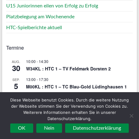
U15 Juniorinnen eilen von Erfolg zu Erfolg
Platzbelegung am Wochenende
HTC-Spielberichte aktuell
Termine
10:00
-
14:30
AUG.
30
W34KL : HTC 1 – TV Feldmark Dorsten 2
13:00
-
17:30
SEP.
5
M00KL : HTC 1 – TC Blau-Gold Lüdinghausen 1
10:00
-
14:30
SEP.
Diese Webseite benutzt Cookies. Durch die weitere Nutzung
6
M50KK1 : HTC 2 – TC Altschermbeck 2
der Webseite stimmen Sie der Verwendung von Cookies zu.
Weiterere Informationen erhalten Sie in unserer
10:00
-
14:30
SEP.
Datenschutzerklärung.
6
M30KK2 : HTC 1 – SG Coesfeld 06 1
OK
Nein
Datenschutzerklärung
Kalender anzeigen