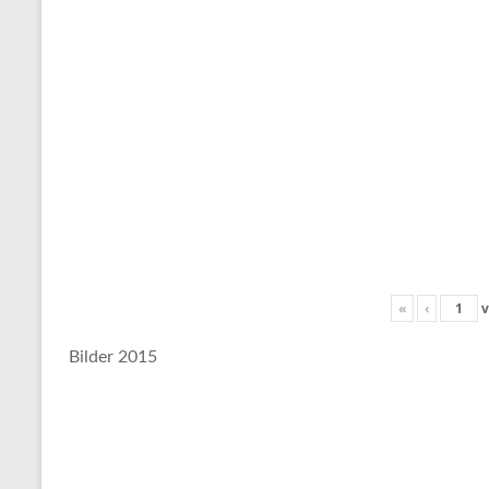
«
‹
v
Bilder 2015