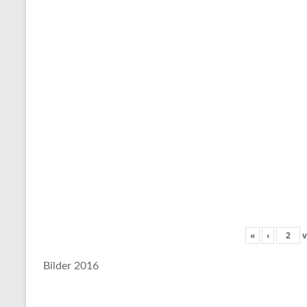
«
‹
v
Bilder 2016