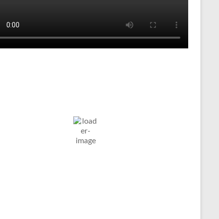
Tenniswetter
ltern in
Humidity:
Pressure:
7. Aug. 2026
stfalen, DE
81 %
1023 mb
Wind:
5
Wind
12
°C
Km/h
Gust:
6 Km/h
Clouds:
Visibility:
4%
10 km
larer Himmel
Sunrise:
Sunset:
05:03
20:11
Weather from OpenWeatherMap