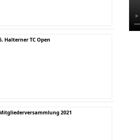
6. Halterner TC Open
Ha
We
K
Mitgliederversammlung 2021