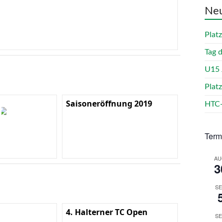
Neu
Plat
Tag 
U15 
Plat
Saisoneröffnung 2019
HTC-
Term
AU
3
SE
4. Halterner TC Open
SE