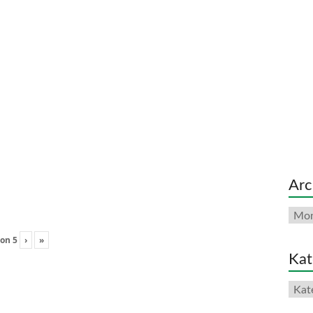
Arc
Arch
on
5
›
»
Kat
Kate