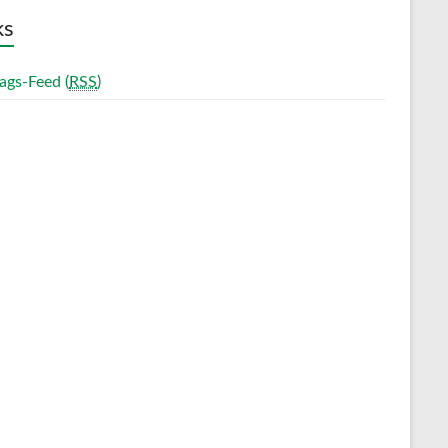
ks
ags-Feed (
RSS
)