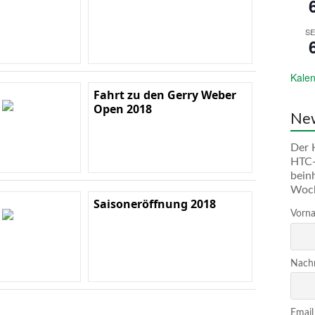
SE
Kalen
Fahrt zu den Gerry Weber
Open 2018
New
Der 
HTC-
bein
Woc
Saisoneröffnung 2018
Vorna
Nachn
Email