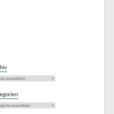
hiv
iv
egorien
gorien