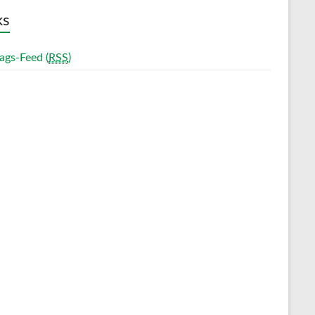
ks
ags-Feed (
RSS
)