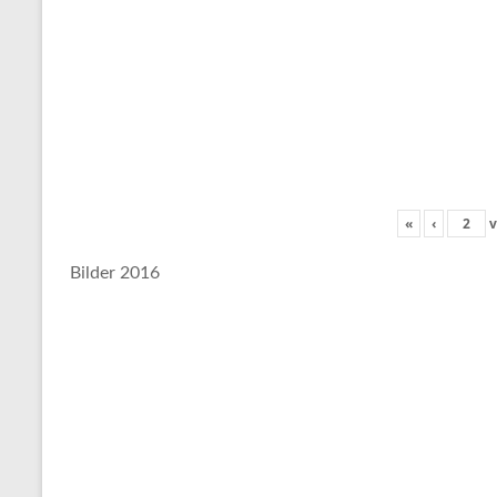
«
‹
v
Bilder 2016