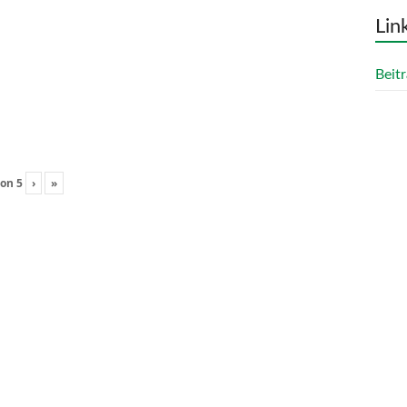
Lin
Beitr
on
5
›
»