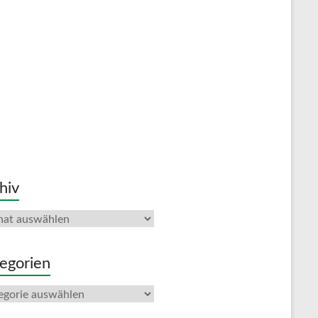
hiv
iv
egorien
gorien