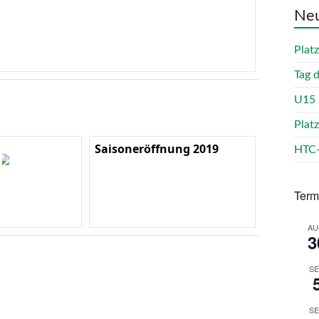
Neu
Plat
Tag 
U15 
Plat
Saisoneröffnung 2019
HTC-
Term
AU
3
SE
SE