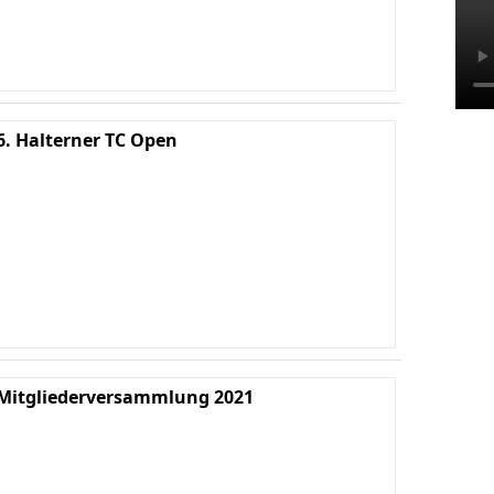
6. Halterner TC Open
Ha
We
B
Mitgliederversammlung 2021