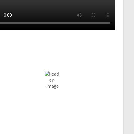
Tenniswetter
ltern in
Humidity:
Pressure:
7. Aug. 2026
stfalen, DE
51 %
1022 mb
Wind:
5
Wind
23
°C
Km/h
Gust:
8 Km/h
Clouds:
Visibility:
100%
10 km
edeckt
Sunrise:
Sunset:
05:03
20:11
Weather from OpenWeatherMap