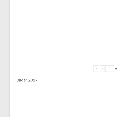
«
‹
v
Bilder 2017