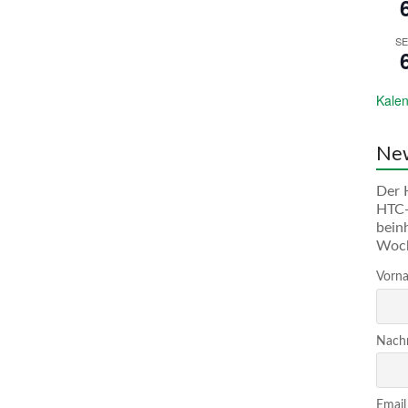
SE
Kalen
New
Der 
HTC-
bein
Woc
Vorna
Nachn
Email