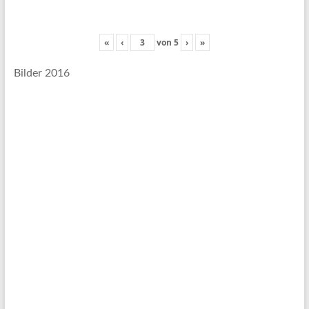
«
‹
von
5
›
»
Bilder 2016