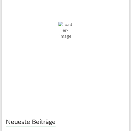
6. Aug. 2026
19
°C
Klarer Himmel
Wind Gust:
32 Km/h
Clouds:
0%
Visibility:
10 km
Sunrise:
05:01
Sunset:
20:12
60 %
1017 mb
13 Km/h
Weather from OpenWeatherMap
Neueste Beiträge