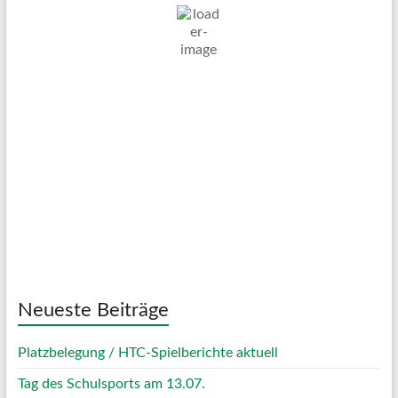
23
°C
Klarer Himmel
Wind Gust:
8 Km/h
Clouds:
8%
Visibility:
10 km
Sunrise:
05:04
Sunset:
20:09
50 %
1022 mb
7 Km/h
Weather from OpenWeatherMap
Neueste Beiträge
Platzbelegung / HTC-Spielberichte aktuell
Tag des Schulsports am 13.07.