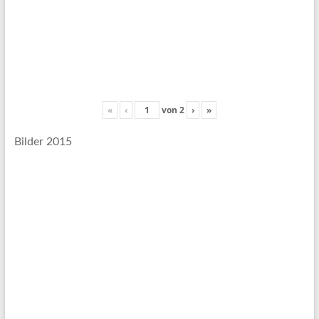
«
‹
von
2
›
»
Bilder 2015