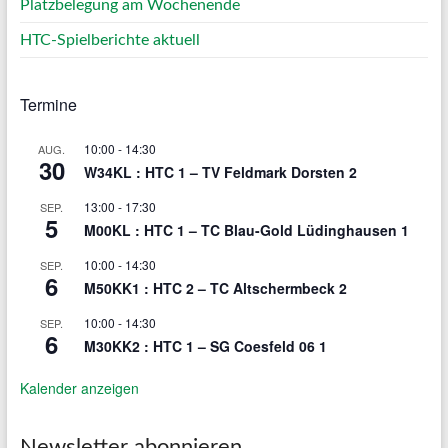
Platzbelegung am Wochenende
HTC-Spielberichte aktuell
Termine
10:00
-
14:30
AUG.
30
W34KL : HTC 1 – TV Feldmark Dorsten 2
13:00
-
17:30
SEP.
5
M00KL : HTC 1 – TC Blau-Gold Lüdinghausen 1
10:00
-
14:30
SEP.
6
M50KK1 : HTC 2 – TC Altschermbeck 2
10:00
-
14:30
SEP.
6
M30KK2 : HTC 1 – SG Coesfeld 06 1
Kalender anzeigen
Newsletter abonnieren