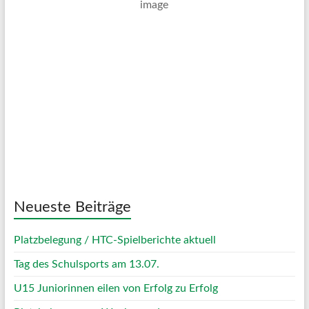
Mäßig Bewölkt
Wind Gust:
22 Km/h
Clouds:
29%
Visibility:
10 km
Sunrise:
05:01
Sunset:
20:12
69 %
1019 mb
15 Km/h
Weather from OpenWeatherMap
Neueste Beiträge
Platzbelegung / HTC-Spielberichte aktuell
Tag des Schulsports am 13.07.
U15 Juniorinnen eilen von Erfolg zu Erfolg