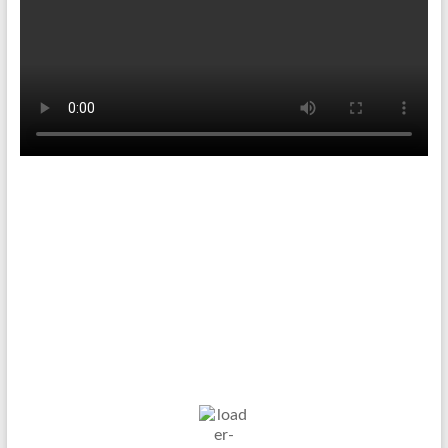
Tenniswetter
Haltern in Westfalen,
DE
6. Aug. 2026
19
°C