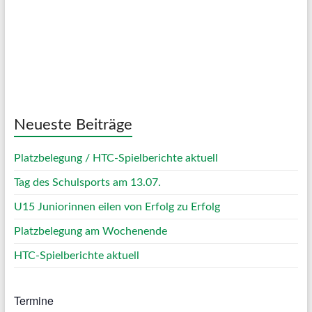
Sunrise:
05:01
Sunset:
20:12
59 %
1017 mb
13 Km/h
Weather from OpenWeatherMap
Neueste Beiträge
Platzbelegung / HTC-Spielberichte aktuell
Tag des Schulsports am 13.07.
U15 Juniorinnen eilen von Erfolg zu Erfolg
Platzbelegung am Wochenende
HTC-Spielberichte aktuell
Termine