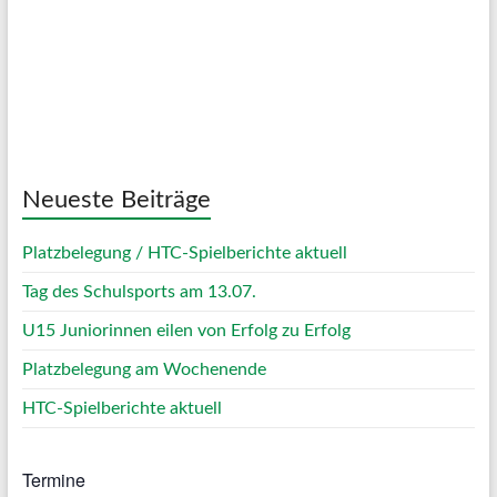
Sunrise:
05:06
Sunset:
20:07
75 %
1015 mb
5 Km/h
Weather from OpenWeatherMap
Neueste Beiträge
Platzbelegung / HTC-Spielberichte aktuell
Tag des Schulsports am 13.07.
U15 Juniorinnen eilen von Erfolg zu Erfolg
Platzbelegung am Wochenende
HTC-Spielberichte aktuell
Termine