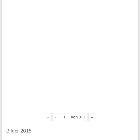
«
‹
von
3
›
»
Bilder 2015