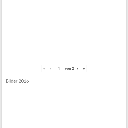
«
‹
von
2
›
»
Bilder 2016