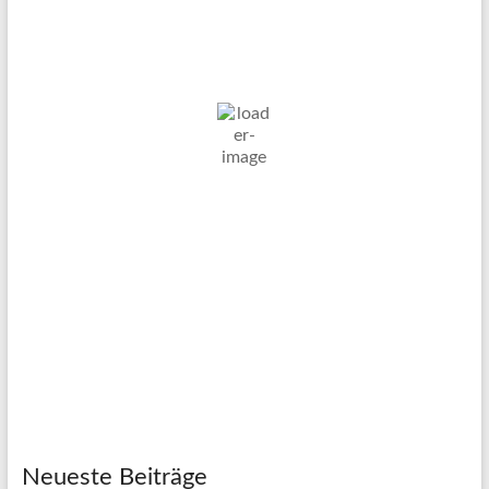
DE
7. Aug. 2026
23
°C
Bedeckt
Wind Gust:
6 Km/h
Clouds:
100%
Visibility:
10 km
Sunrise:
05:03
Sunset:
20:11
49 %
1022 mb
6 Km/h
Weather from OpenWeatherMap
Neueste Beiträge