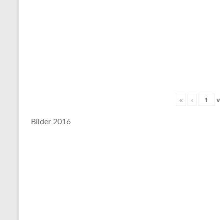
«
‹
v
Bilder 2016