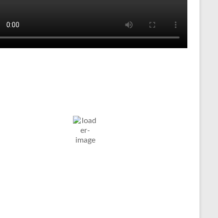
Tenniswetter
ltern in
Humidity:
Pressure:
8. Aug. 2026
stfalen, DE
80 %
1022 mb
Wind:
6
Wind
15
°C
Km/h
Gust:
9 Km/h
Clouds:
Visibility:
6%
10 km
larer Himmel
Sunrise:
Sunset:
05:04
20:09
Weather from OpenWeatherMap