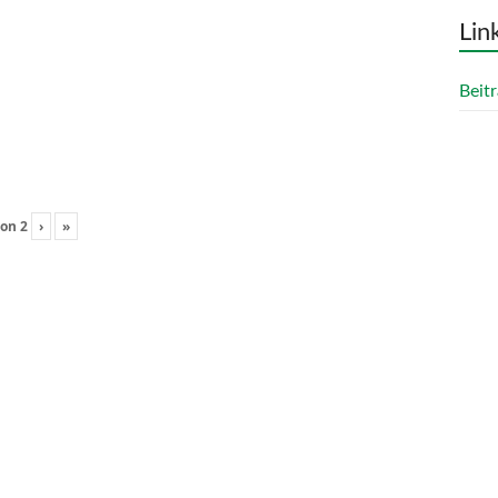
Lin
Beitr
on
2
›
»