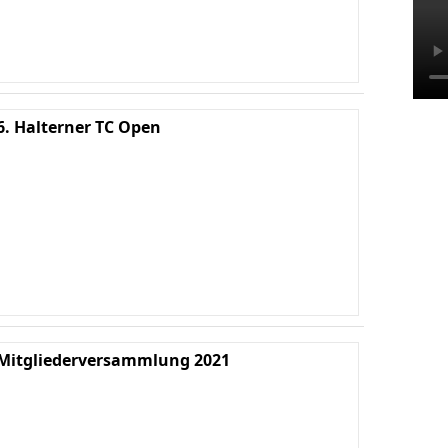
6. Halterner TC Open
Ha
We
K
Mitgliederversammlung 2021