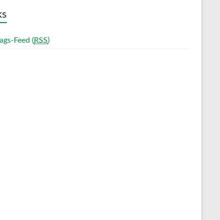
ks
ags-Feed (
RSS
)