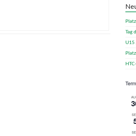
Neu
Plat
Tag 
U15 
Plat
HTC-
Term
AU
3
SE
SE