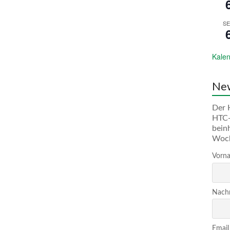
SE
Kalen
New
Der 
HTC-
bein
Woc
Vorna
Nachn
Email