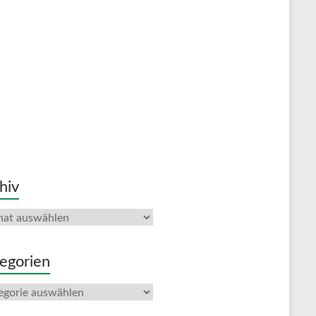
hiv
iv
egorien
gorien