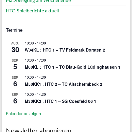
Platzbelegung am Wochenende
HTC-Spielberichte aktuell
Termine
10:00
-
14:30
AUG.
30
W34KL : HTC 1 – TV Feldmark Dorsten 2
13:00
-
17:30
SEP.
5
M00KL : HTC 1 – TC Blau-Gold Lüdinghausen 1
10:00
-
14:30
SEP.
6
M50KK1 : HTC 2 – TC Altschermbeck 2
10:00
-
14:30
SEP.
6
M30KK2 : HTC 1 – SG Coesfeld 06 1
Kalender anzeigen
Newsletter abonnieren