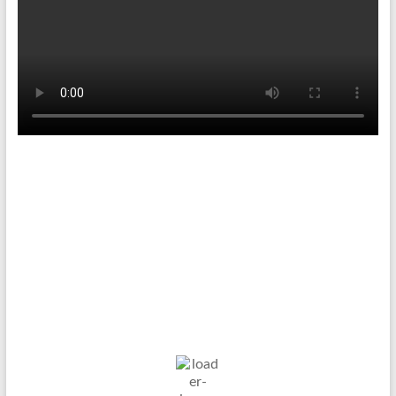
Tenniswetter
Haltern in Westfalen,
DE
7. Aug. 2026
20
°C