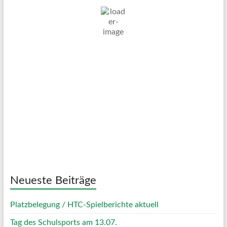
21
°C
Überwiegend Bewölkt
Wind Gust:
29 Km/h
Clouds:
58%
Visibility:
10 km
Sunrise:
05:04
Sunset:
20:09
55 %
1017 mb
10 Km/h
Weather from OpenWeatherMap
Neueste Beiträge
Platzbelegung / HTC-Spielberichte aktuell
Tag des Schulsports am 13.07.