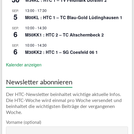
W34KL : HTC 1 – TV Feldmark Dorsten 2
13:00
-
17:30
SEP.
5
M00KL : HTC 1 – TC Blau-Gold Lüdinghausen 1
10:00
-
14:30
SEP.
6
M50KK1 : HTC 2 – TC Altschermbeck 2
10:00
-
14:30
SEP.
6
M30KK2 : HTC 1 – SG Coesfeld 06 1
Kalender anzeigen
Newsletter abonnieren
Der HTC-Newsletter beinhaltet wichtige aktuelle Infos.
Die HTC-Woche wird einmal pro Woche versendet und
beinhaltet die wichtigsten Beiträge der vergangenen
Woche.
Vorname (optional)