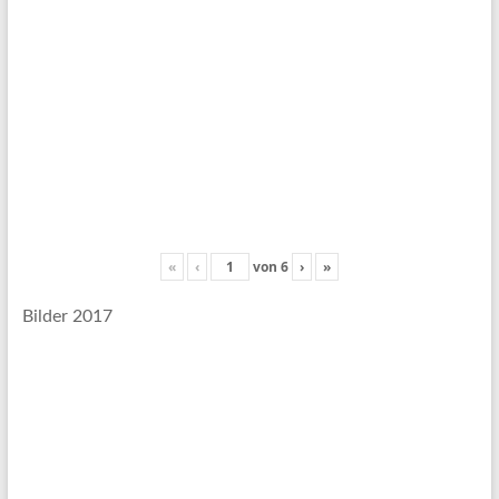
«
‹
von
6
›
»
Bilder 2017