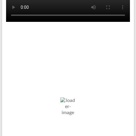
Tenniswetter
Haltern in Westfalen,
DE
9. Aug. 2026
25
°C
Mäßig Bewölkt
Wind Gust:
17 Km/h
Clouds:
43%