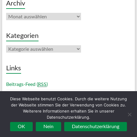
Archiv
Archiv
Kategorien
Kategorien
Links
Beitrags-Feed (
RSS
)
Diese Webseite benutzt Cookies. Durch die weitere Nutzung
der Webseite stimmen Sie der Verwendung von Cookies zu.
Weiterere Informationen erhalten Sie in unserer
Copyright © 2026
Halterner TC
. Alle Rechte vorbehalten. Theme
Spacious
Datenschutzerklärung.
von ThemeGrill. Präsentiert von:
WordPress
.
OK
Nein
Datenschutzerklärung
Impressum/Disclaimer
Datenschutzerklärung