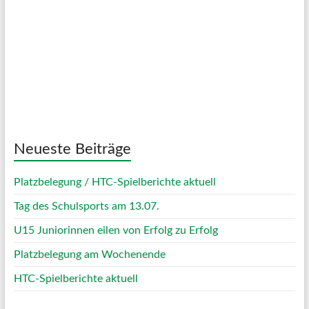
Visibility:
10 km
Sunrise:
05:06
Sunset:
20:07
49 %
1014 mb
11 Km/h
Weather from OpenWeatherMap
Neueste Beiträge
Platzbelegung / HTC-Spielberichte aktuell
Tag des Schulsports am 13.07.
U15 Juniorinnen eilen von Erfolg zu Erfolg
Platzbelegung am Wochenende
HTC-Spielberichte aktuell