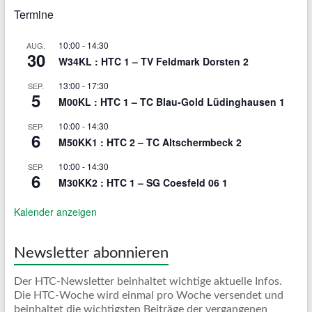
Termine
10:00
-
14:30
AUG.
30
W34KL : HTC 1 – TV Feldmark Dorsten 2
13:00
-
17:30
SEP.
5
M00KL : HTC 1 – TC Blau-Gold Lüdinghausen 1
10:00
-
14:30
SEP.
6
M50KK1 : HTC 2 – TC Altschermbeck 2
10:00
-
14:30
SEP.
6
M30KK2 : HTC 1 – SG Coesfeld 06 1
Kalender anzeigen
Newsletter abonnieren
Der HTC-Newsletter beinhaltet wichtige aktuelle Infos.
Die HTC-Woche wird einmal pro Woche versendet und
beinhaltet die wichtigsten Beiträge der vergangenen