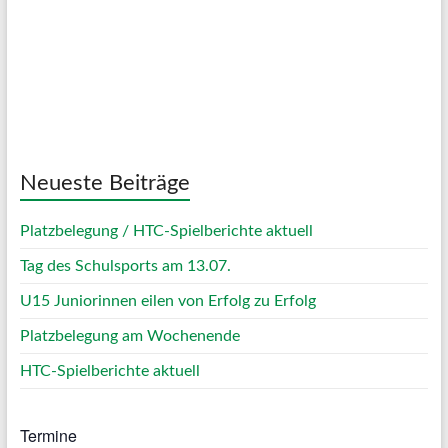
Sunrise:
05:01
Sunset:
20:12
64 %
1019 mb
16 Km/h
Weather from OpenWeatherMap
Neueste Beiträge
Platzbelegung / HTC-Spielberichte aktuell
Tag des Schulsports am 13.07.
U15 Juniorinnen eilen von Erfolg zu Erfolg
Platzbelegung am Wochenende
HTC-Spielberichte aktuell
Termine