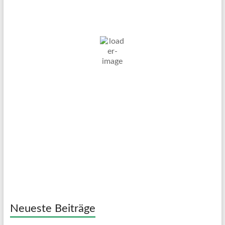
7. Aug. 2026
23
°C
Bedeckt
Wind Gust:
6 Km/h
Clouds:
100%
Visibility:
10 km
Sunrise:
05:03
Sunset:
20:11
49 %
1022 mb
6 Km/h
Weather from OpenWeatherMap
Neueste Beiträge