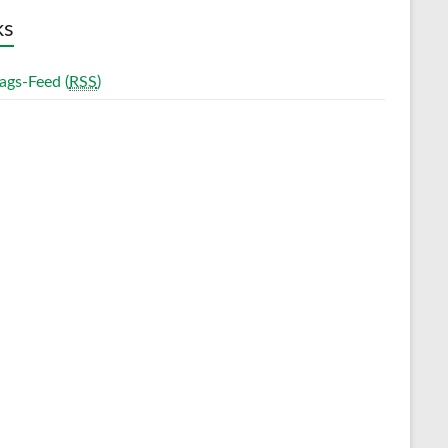
ks
ags-Feed (
RSS
)