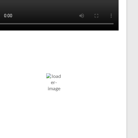
Tenniswetter
ltern in
Humidity:
Pressure:
7. Aug. 2026
stfalen, DE
58 %
1022 mb
Wind:
4
Wind
21
°C
Km/h
Gust:
7 Km/h
Clouds:
Visibility:
100%
10 km
edeckt
Sunrise:
Sunset:
05:03
20:11
Weather from OpenWeatherMap