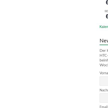
SE
Kalen
New
Der 
HTC-
bein
Woc
Vorna
Nachn
Email