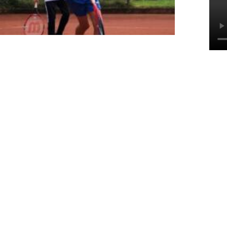
Ha
We
B