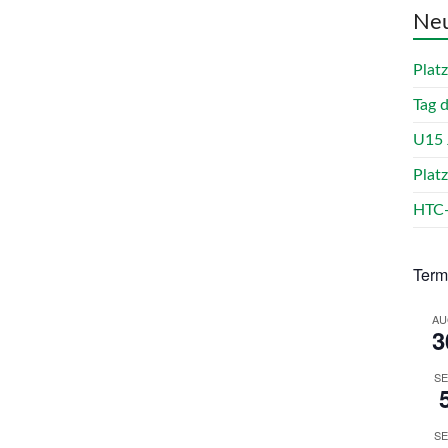
Neu
Plat
Tag 
U15 
Plat
HTC-
Term
AU
3
SE
SE