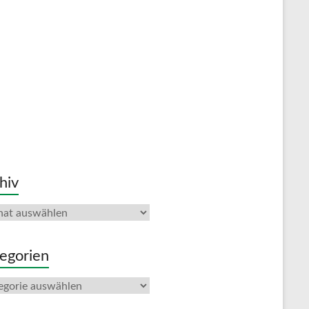
hiv
iv
egorien
gorien