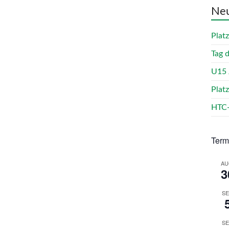
Neu
Plat
Tag 
U15 
Plat
HTC-
Term
AU
3
SE
SE