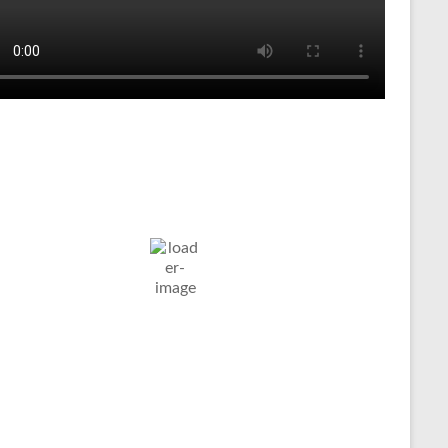
Tenniswetter
ltern in
Humidity:
Pressure:
7. Aug. 2026
stfalen, DE
85 %
1023 mb
Wind:
4
Wind
12
°C
Km/h
Gust:
5 Km/h
Clouds:
Visibility:
5%
10 km
larer Himmel
Sunrise:
Sunset:
05:03
20:11
Weather from OpenWeatherMap