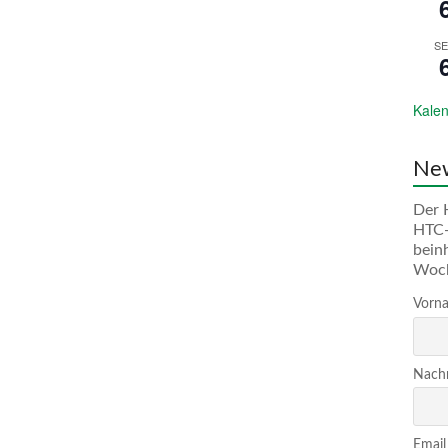
SE
Kalen
New
Der 
HTC-
bein
Woc
Vorna
Nachn
Email