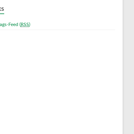
ks
ags-Feed (
RSS
)