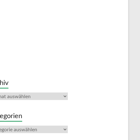
hiv
iv
egorien
gorien