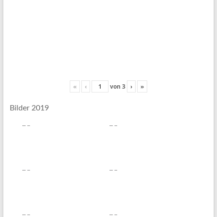
«
‹
von
3
›
»
Bilder 2019