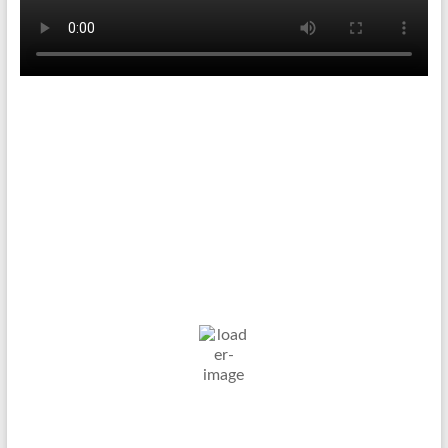
Tenniswetter
Haltern in Westfalen,
DE
6. Aug. 2026
19
°C
Mäßig Bewölkt
Wind Gust:
22 Km/h