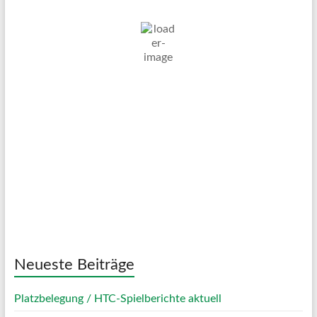
24
°C
Überwiegend Bewölkt
Wind Gust:
25 Km/h
Clouds:
79%
Visibility:
10 km
Sunrise:
05:01
Sunset:
20:12
52 %
1019 mb
18 Km/h
Weather from OpenWeatherMap
Neueste Beiträge
Platzbelegung / HTC-Spielberichte aktuell