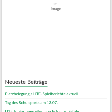
Mäßig Bewölkt
Wind Gust:
17 Km/h
Clouds:
43%
Visibility:
10 km
Sunrise:
05:06
Sunset:
20:07
53 %
1014 mb
11 Km/h
Weather from OpenWeatherMap
Neueste Beiträge
Platzbelegung / HTC-Spielberichte aktuell
Tag des Schulsports am 13.07.
U15 Juniorinnen eilen von Erfolg zu Erfolg