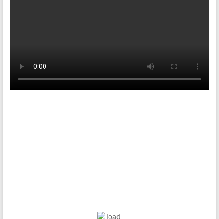
Tenniswetter
Haltern in Westfalen,
DE
9. Aug. 2026
24
°C