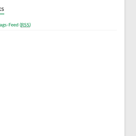
ks
ags-Feed (
RSS
)