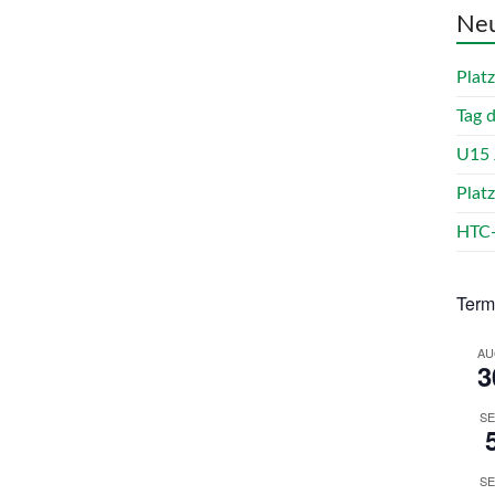
Neu
Plat
Tag 
U15 
Plat
HTC-
Term
AU
3
SE
SE