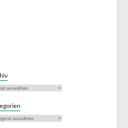
hiv
iv
egorien
gorien