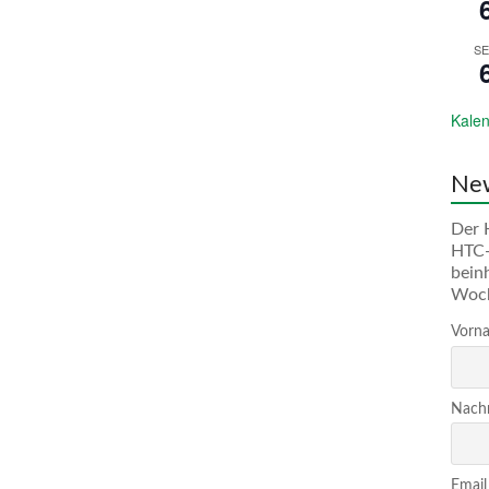
SE
Kalen
New
Der 
HTC-
bein
Woc
Vorna
Nachn
Email